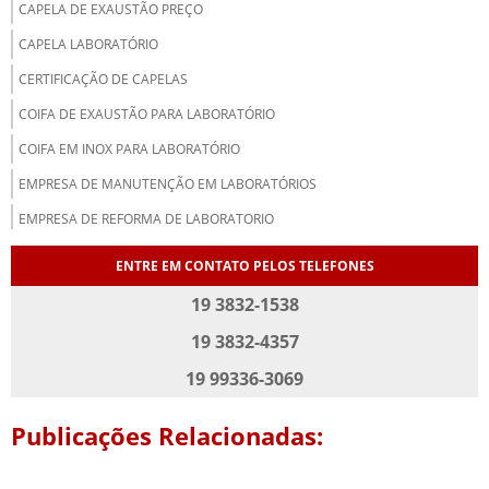
CAPELA DE EXAUSTÃO PREÇO
CAPELA LABORATÓRIO
CERTIFICAÇÃO DE CAPELAS
COIFA DE EXAUSTÃO PARA LABORATÓRIO
COIFA EM INOX PARA LABORATÓRIO
EMPRESA DE MANUTENÇÃO EM LABORATÓRIOS
EMPRESA DE REFORMA DE LABORATORIO
EMPRESAS DE MOVEIS PARA LABORATORIO
ENTRE EM CONTATO PELOS TELEFONES
FABRICA DE MOVEIS PARA LABORATORIO
19 3832-1538
FABRICANTES DE MOVEIS PARA LABORATORIO
19 3832-4357
MESA ANTIVIBRATÓRIA PARA LABORATÓRIO
19 99336-3069
MESA BANCADA PARA LABORATORIO
Publicações Relacionadas:
MESA DE LABORATORIO
MOBILIA PARA LABORATORIO