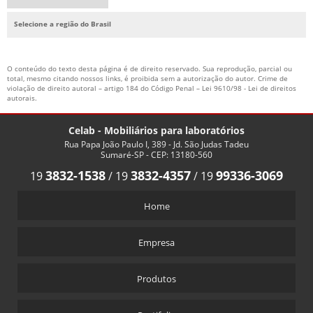
Selecione a região do Brasil
O conteúdo do texto desta página é de direito reservado. Sua reprodução, parcial ou
total, mesmo citando nossos links, é proibida sem a autorização do autor. Crime de
violação de direito autoral – artigo 184 do Código Penal –
Lei 9610/98 - Lei de direitos
autorais
.
Celab - Mobiliários para laboratórios
Rua Papa João Paulo I, 389 - Jd. São Judas Tadeu
Sumaré-SP - CEP: 13180-560
3832-1538
3832-4357
99336-3069
19
/
19
/
19
Home
Empresa
Produtos