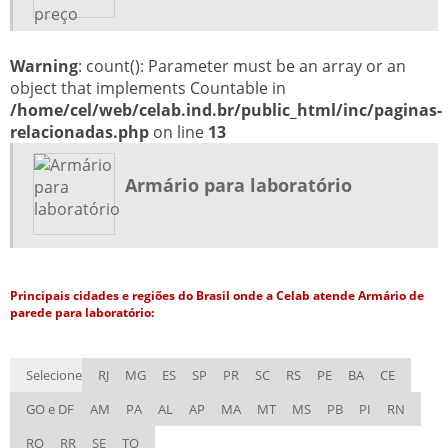
Warning
: count(): Parameter must be an array or an
object that implements Countable in
/home/cel/web/celab.ind.br/public_html/inc/paginas-
relacionadas.php
on line
13
Armário para laboratório
Principais cidades e regiões do Brasil onde a Celab atende Armário de
parede para laboratório:
Selecione
RJ
MG
ES
SP
PR
SC
RS
PE
BA
CE
GO e DF
AM
PA
AL
AP
MA
MT
MS
PB
PI
RN
RO
RR
SE
TO