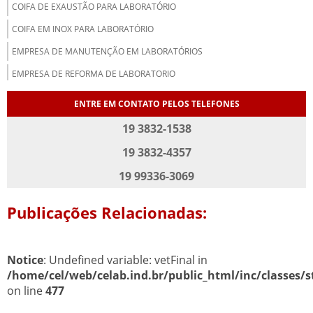
COIFA DE EXAUSTÃO PARA LABORATÓRIO
COIFA EM INOX PARA LABORATÓRIO
EMPRESA DE MANUTENÇÃO EM LABORATÓRIOS
EMPRESA DE REFORMA DE LABORATORIO
EMPRESAS DE MOVEIS PARA LABORATORIO
ENTRE EM CONTATO PELOS TELEFONES
FABRICA DE MOVEIS PARA LABORATORIO
19 3832-1538
FABRICANTES DE MOVEIS PARA LABORATORIO
19 3832-4357
MESA ANTIVIBRATÓRIA PARA LABORATÓRIO
19 99336-3069
MESA BANCADA PARA LABORATORIO
Publicações Relacionadas:
MESA DE LABORATORIO
MOBILIA PARA LABORATORIO
MOBILIÁRIO PARA LABORATORIO
Notice
: Undefined variable: vetFinal in
/home/cel/web/celab.ind.br/public_html/inc/classes/s
MOVEIS EM AÇO INOX PARA LABORATORIO
on line
477
MOVEIS PARA LABORATORIO DE MANIPULAÇÃO