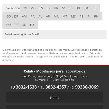
Selecione
RJ
MG
ES
SP
PR
SC
RS
PE
BA
CE
GO e DF
AM
PA
AL
AP
MA
MT
MS
PB
PI
RN
RO
RR
SE
TO
Selecione a região do Brasil
O conteúdo do texto desta página é de direito reservado. Sua reprodução, parcial ou
total, mesmo citando nossos links, é proibida sem a autorização do autor. Crime de
violação de direito autoral – artigo 184 do Código Penal –
Lei 9610/98 - Lei de direitos
autorais
.
Celab - Mobiliários para laboratórios
Rua Papa João Paulo I, 389 - Jd. São Judas Tadeu
Sumaré-SP - CEP: 13180-560
3832-1538
3832-4357
99336-3069
19
/
19
/
19
Home