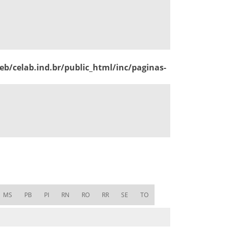
b/celab.ind.br/public_html/inc/paginas-
MS
PB
PI
RN
RO
RR
SE
TO