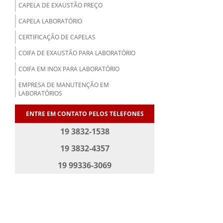
CAPELA DE EXAUSTÃO PREÇO
CAPELA LABORATÓRIO
CERTIFICAÇÃO DE CAPELAS
COIFA DE EXAUSTÃO PARA LABORATÓRIO
COIFA EM INOX PARA LABORATÓRIO
EMPRESA DE MANUTENÇÃO EM
LABORATÓRIOS
EMPRESA DE REFORMA DE LABORATORIO
ENTRE EM CONTATO PELOS TELEFONES
EMPRESAS DE MOVEIS PARA LABORATORIO
19 3832-1538
FABRICA DE MOVEIS PARA LABORATORIO
19 3832-4357
FABRICANTES DE MOVEIS PARA LABORATORIO
19 99336-3069
MESA ANTIVIBRATÓRIA PARA LABORATÓRIO
MESA BANCADA PARA LABORATORIO
MESA DE LABORATORIO
MOBILIA PARA LABORATORIO