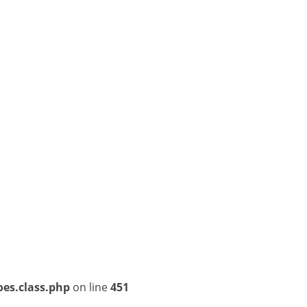
MOBILIÁRIO PARA LABORATORIO
MOVEIS EM AÇO INOX PARA LABORATORIO
MOVEIS PARA LABORATORIO DE
MANIPULAÇÃO
MOVEIS PLANEJADOS PARA LABORATORIO
PROJETOS PARA LABORATÓRIOS
oes.class.php
on line
451