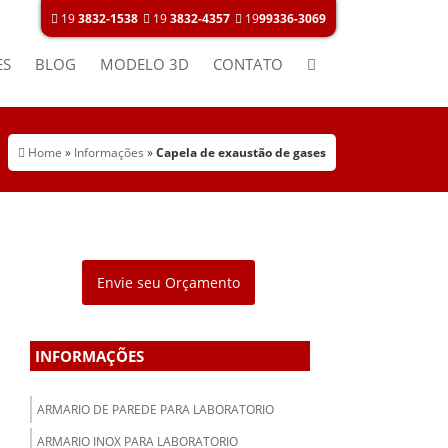
19
3832-1538
19
3832-4357
19
99336-3069
ES
BLOG
MODELO 3D
CONTATO
Home
»
Informações
»
Capela de exaustão de gases
Envie seu Orçamento
INFORMAÇÕES
ARMARIO DE PAREDE PARA LABORATORIO
ARMARIO INOX PARA LABORATORIO