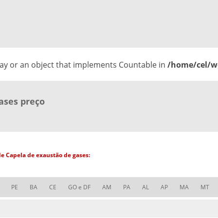
ray or an object that implements Countable in
/home/cel/we
ases preço
de Capela de exaustão de gases:
PE
BA
CE
GO e DF
AM
PA
AL
AP
MA
MT